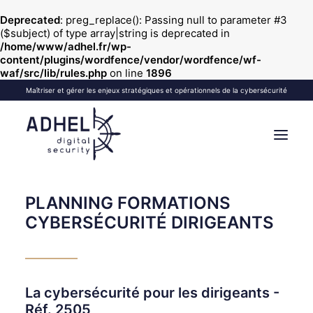
Deprecated
: preg_replace(): Passing null to parameter #3
($subject) of type array|string is deprecated in
/home/www/adhel.fr/wp-
content/plugins/wordfence/vendor/wordfence/wf-
waf/src/lib/rules.php
on line
1896
Maîtriser et gérer les enjeux stratégiques et opérationnels de la cybersécurité
PLANNING FORMATIONS
VOS OBJECTIFS
NOS FORMATIONS
VOS SÉMINAIRES
NOS SERVICES
À PROPOS
BLOG
CONTACT
| EN
CYBERSÉCURITÉ DIRIGEANTS
RECHERCHE
La cybersécurité pour les dirigeants -
Réf. 2505