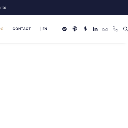
rité
OG
CONTACT
| EN
 le leadership
 et partagée par toute l’organisation
.
r les RSSI / CISO. Nous abordons notamment
la
a résilience collective
.
i chaque article aide à relier le risque cyber
rise à continuer son activité
.