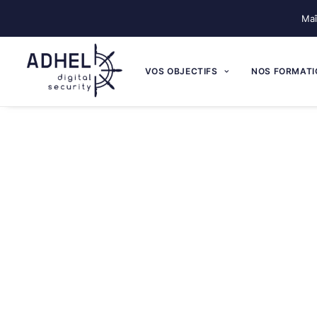
Maî
VOS OBJECTIFS
NOS FORMATI
Regards sur l
Le blog d’
ADHEL
part d’une idée simp
Vous y trouverez des analyses, des retours 
gouvernance cyber, la 
Mais comprendre ne suffit pas.
Il faut aussi 
aux réalités du terrain :
les 