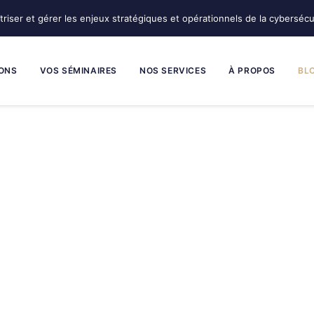
triser et gérer les enjeux stratégiques et opérationnels de la cybersécu
ONS
VOS SÉMINAIRES
NOS SERVICES
À PROPOS
BL
a cybersécurité, la résilience et
le :
la cybersécurité devient plus forte quand elle est comprise
d’expérience et des conseils concrets sur les sujets clés pou
gestion de crise, la continuité d’activité, la culture cyber et l
savoir décider, coordonner et agir au bon moment. C’est pourquo
choix de direction, le rôle de chacun et la capacité de l’entrep