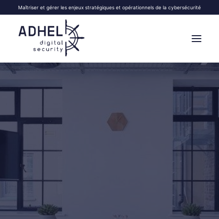
Maîtriser et gérer les enjeux stratégiques et opérationnels de la cybersécurité
VOS OBJECTIFS
NOS FORMATIONS
VOS SÉMINAIRES
NOS SERVICES
À PROPOS
BLOG
CONTACT
LEADERSHIP
|
3 MINUTES
| EN